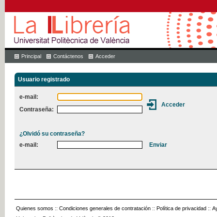
Principal
Contáctenos
Acceder
Usuario registrado
e-mail:
Contraseña:
¿Olvidó su contraseña?
e-mail:
Quienes somos
::
Condiciones generales de contratación
::
Política de privacidad
::
A