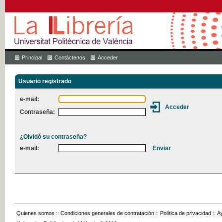
Principal
Contáctenos
Acceder
Usuario registrado
e-mail:
Contraseña:
¿Olvidó su contraseña?
e-mail:
Quienes somos
::
Condiciones generales de contratación
::
Política de privacidad
::
A