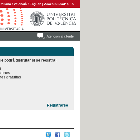
tellano
/
Valencià
/
English
|
Accesibilidad:
a
·
A
Atención al cliente
e podrá disfrutar si se registra:


iones

es gratuitas
