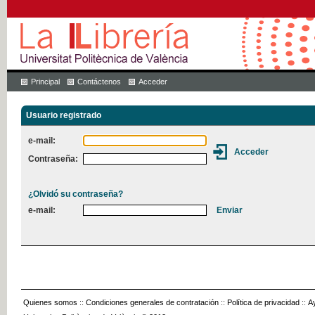
Principal
Contáctenos
Acceder
Usuario registrado
e-mail:
Contraseña:
¿Olvidó su contraseña?
e-mail:
Quienes somos
::
Condiciones generales de contratación
::
Política de privacidad
::
A