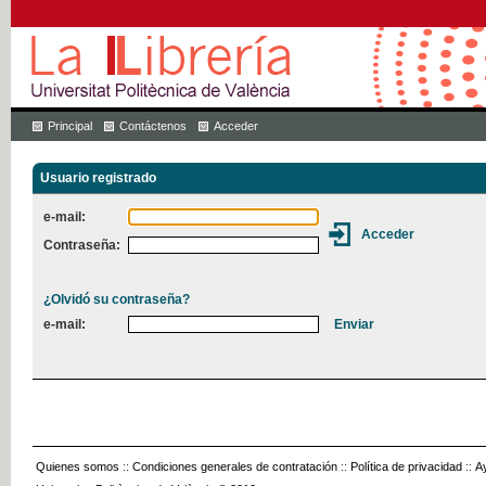
Principal
Contáctenos
Acceder
Usuario registrado
e-mail:
Contraseña:
¿Olvidó su contraseña?
e-mail:
Quienes somos
::
Condiciones generales de contratación
::
Política de privacidad
::
A