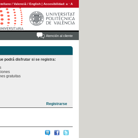
tellano
/
Valencià
/
English
|
Accesibilidad:
a
·
A
Atención al cliente
e podrá disfrutar si se registra:


iones

es gratuitas
