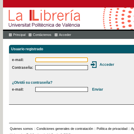
Principal
Contáctenos
Acceder
Usuario registrado
e-mail:
Contraseña:
¿Olvidó su contraseña?
e-mail:
Quienes somos
::
Condiciones generales de contratación
::
Política de privacidad
::
A