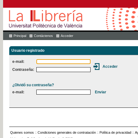
Principal
Contáctenos
Acceder
Usuario registrado
e-mail:
Contraseña:
¿Olvidó su contraseña?
e-mail:
Quienes somos
::
Condiciones generales de contratación
::
Política de privacidad
::
A