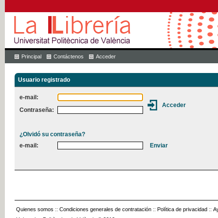
Principal
Contáctenos
Acceder
Usuario registrado
e-mail:
Contraseña:
¿Olvidó su contraseña?
e-mail:
Quienes somos
::
Condiciones generales de contratación
::
Política de privacidad
::
A