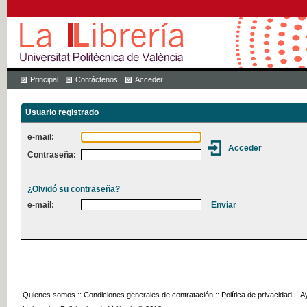
Principal
Contáctenos
Acceder
Usuario registrado
e-mail:
Contraseña:
¿Olvidó su contraseña?
e-mail:
Quienes somos
::
Condiciones generales de contratación
::
Política de privacidad
::
A