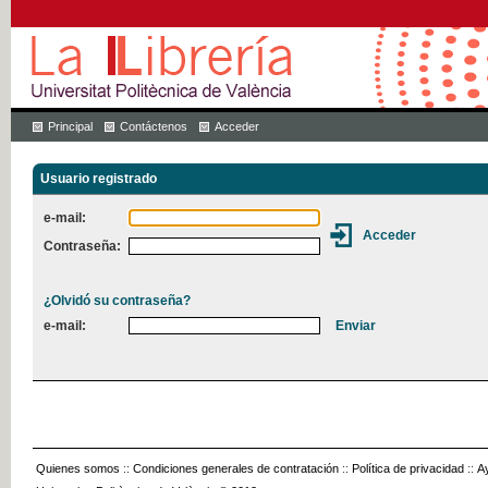
Principal
Contáctenos
Acceder
Usuario registrado
e-mail:
Contraseña:
¿Olvidó su contraseña?
e-mail:
Quienes somos
::
Condiciones generales de contratación
::
Política de privacidad
::
A