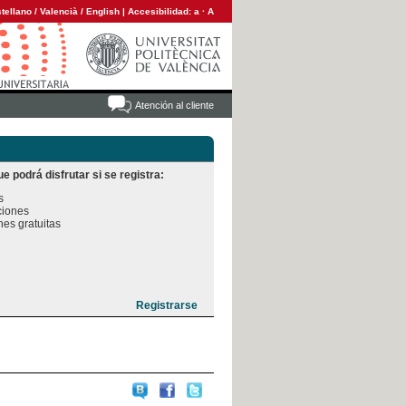
tellano
/
Valencià
/
English
|
Accesibilidad:
a
·
A
Atención al cliente
e podrá disfrutar si se registra:


iones

es gratuitas
