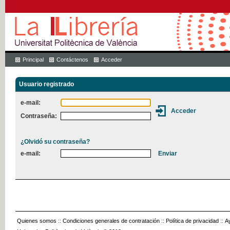
Principal
Contáctenos
Acceder
Usuario registrado
e-mail:
Contraseña:
¿Olvidó su contraseña?
e-mail:
Quienes somos
::
Condiciones generales de contratación
::
Política de privacidad
::
A