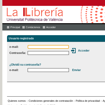
Principal
Contáctenos
Acceder
Usuario registrado
e-mail:
Contraseña:
¿Olvidó su contraseña?
e-mail:
Quienes somos
::
Condiciones generales de contratación
::
Política de privacidad
::
A