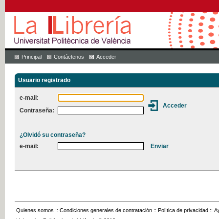
Principal
Contáctenos
Acceder
Usuario registrado
e-mail:
Contraseña:
¿Olvidó su contraseña?
e-mail:
Quienes somos
::
Condiciones generales de contratación
::
Política de privacidad
::
A