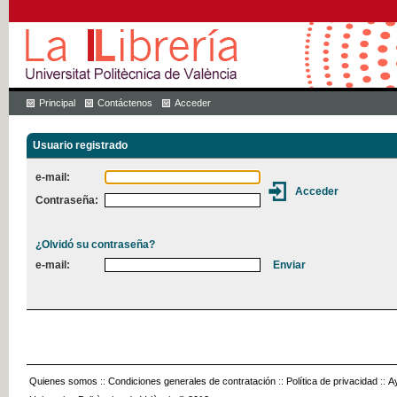
Principal
Contáctenos
Acceder
Usuario registrado
e-mail:
Contraseña:
¿Olvidó su contraseña?
e-mail:
Quienes somos
::
Condiciones generales de contratación
::
Política de privacidad
::
A