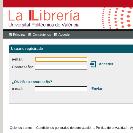
Principal
Contáctenos
Acceder
Usuario registrado
e-mail:
Contraseña:
¿Olvidó su contraseña?
e-mail:
Quienes somos
::
Condiciones generales de contratación
::
Política de privacidad
::
A