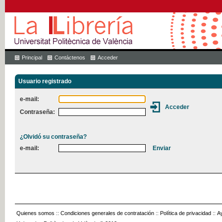
Principal
Contáctenos
Acceder
Usuario registrado
e-mail:
Contraseña:
¿Olvidó su contraseña?
e-mail:
Quienes somos
::
Condiciones generales de contratación
::
Política de privacidad
::
A