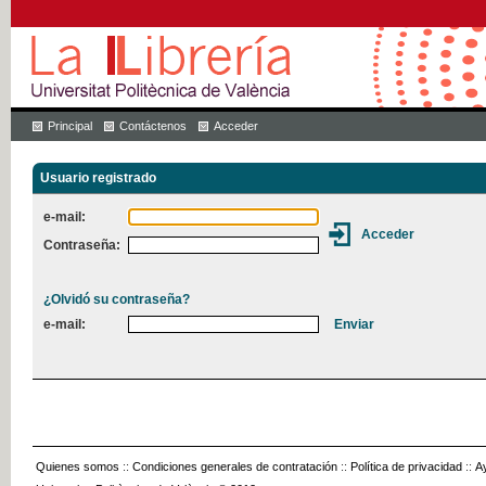
Principal
Contáctenos
Acceder
Usuario registrado
e-mail:
Contraseña:
¿Olvidó su contraseña?
e-mail:
Quienes somos
::
Condiciones generales de contratación
::
Política de privacidad
::
A