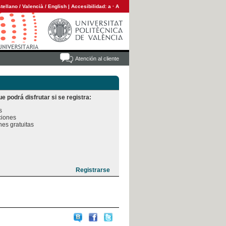
tellano
/
Valencià
/
English
|
Accesibilidad:
a
·
A
Atención al cliente
e podrá disfrutar si se registra:


iones

es gratuitas
