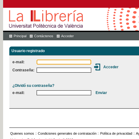
Principal
Contáctenos
Acceder
Usuario registrado
e-mail:
Contraseña:
¿Olvidó su contraseña?
e-mail:
Quienes somos
::
Condiciones generales de contratación
::
Política de privacidad
::
A