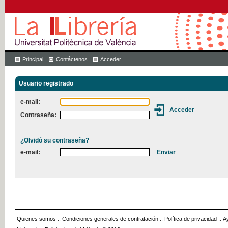
Principal
Contáctenos
Acceder
Usuario registrado
e-mail:
Contraseña:
¿Olvidó su contraseña?
e-mail:
Quienes somos
::
Condiciones generales de contratación
::
Política de privacidad
::
A