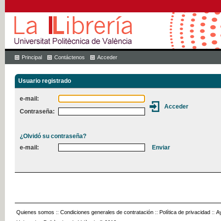
Principal
Contáctenos
Acceder
Usuario registrado
e-mail:
Contraseña:
¿Olvidó su contraseña?
e-mail:
Quienes somos
::
Condiciones generales de contratación
::
Política de privacidad
::
A