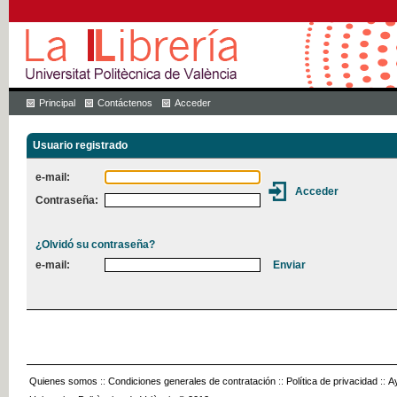
Principal
Contáctenos
Acceder
Usuario registrado
e-mail:
Contraseña:
¿Olvidó su contraseña?
e-mail:
Quienes somos
::
Condiciones generales de contratación
::
Política de privacidad
::
A