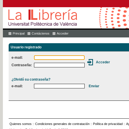
Principal
Contáctenos
Acceder
Usuario registrado
e-mail:
Contraseña:
¿Olvidó su contraseña?
e-mail:
Quienes somos
::
Condiciones generales de contratación
::
Política de privacidad
::
A