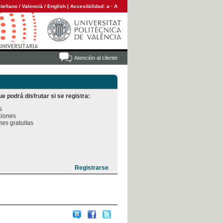
tellano
/
Valencià
/
English
|
Accesibilidad:
a
·
A
Atención al cliente
e podrá disfrutar si se registra:


iones

es gratuitas
