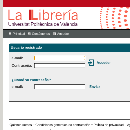
Principal
Contáctenos
Acceder
Usuario registrado
e-mail:
Contraseña:
¿Olvidó su contraseña?
e-mail:
Quienes somos
::
Condiciones generales de contratación
::
Política de privacidad
::
A