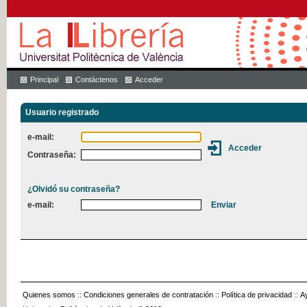
Principal
Contáctenos
Acceder
Usuario registrado
e-mail:
Contraseña:
¿Olvidó su contraseña?
e-mail:
Quienes somos
::
Condiciones generales de contratación
::
Política de privacidad
::
A