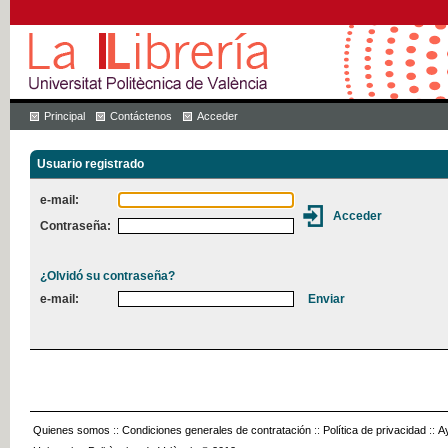
Principal
Contáctenos
Acceder
Usuario registrado
e-mail:
Contraseña:
¿Olvidó su contraseña?
e-mail:
Quienes somos
::
Condiciones generales de contratación
::
Política de privacidad
::
A