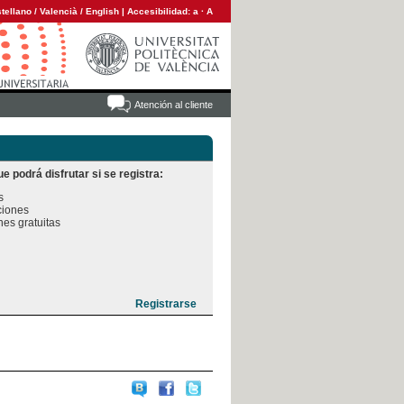
tellano
/
Valencià
/
English
|
Accesibilidad:
a
·
A
Atención al cliente
e podrá disfrutar si se registra:


iones

es gratuitas
