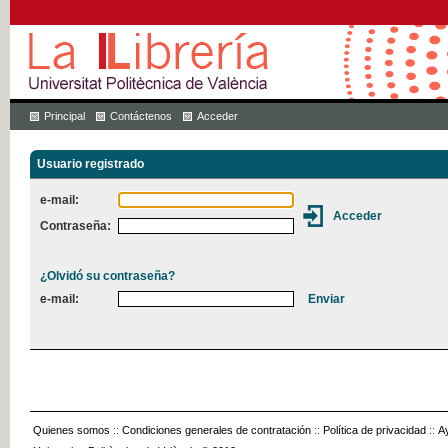
Principal
Contáctenos
Acceder
Usuario registrado
e-mail:
Contraseña:
¿Olvidó su contraseña?
e-mail:
Quienes somos
::
Condiciones generales de contratación
::
Política de privacidad
::
A