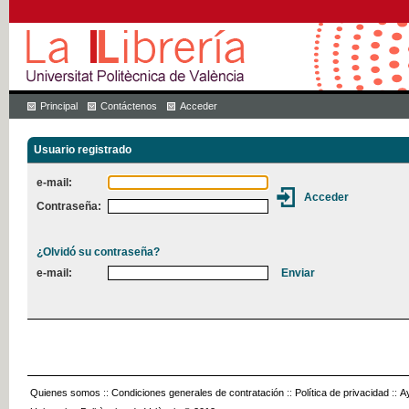
Principal
Contáctenos
Acceder
Usuario registrado
e-mail:
Contraseña:
¿Olvidó su contraseña?
e-mail:
Quienes somos
::
Condiciones generales de contratación
::
Política de privacidad
::
A