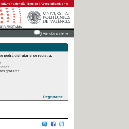
tellano
/
Valencià
/
English
|
Accesibilidad:
a
·
A
Atención al cliente
e podrá disfrutar si se registra:


iones

es gratuitas
