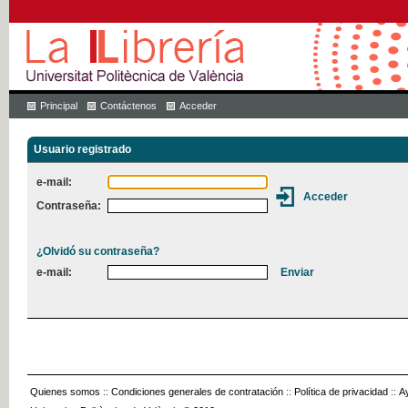
Principal
Contáctenos
Acceder
Usuario registrado
e-mail:
Contraseña:
¿Olvidó su contraseña?
e-mail:
Quienes somos
::
Condiciones generales de contratación
::
Política de privacidad
::
A