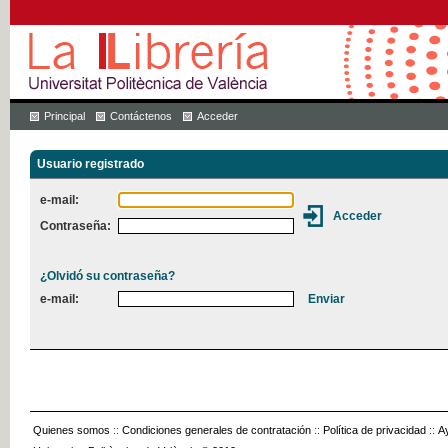
Principal
Contáctenos
Acceder
Usuario registrado
e-mail:
Contraseña:
¿Olvidó su contraseña?
e-mail:
Quienes somos
::
Condiciones generales de contratación
::
Política de privacidad
::
A