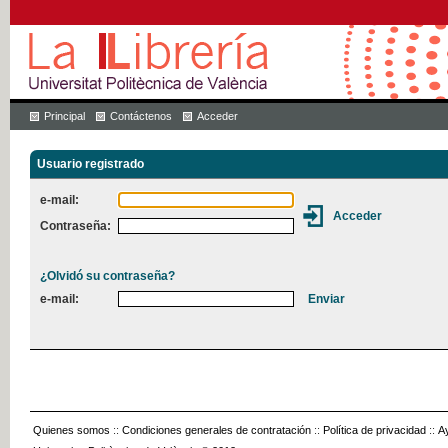
Principal
Contáctenos
Acceder
Usuario registrado
e-mail:
Contraseña:
¿Olvidó su contraseña?
e-mail:
Quienes somos
::
Condiciones generales de contratación
::
Política de privacidad
::
A