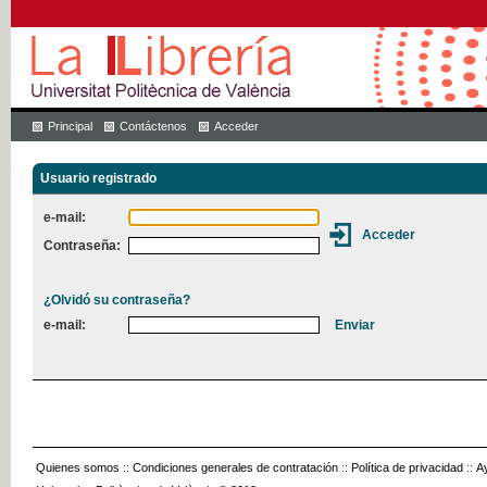
Principal
Contáctenos
Acceder
Usuario registrado
e-mail:
Contraseña:
¿Olvidó su contraseña?
e-mail:
Quienes somos
::
Condiciones generales de contratación
::
Política de privacidad
::
A