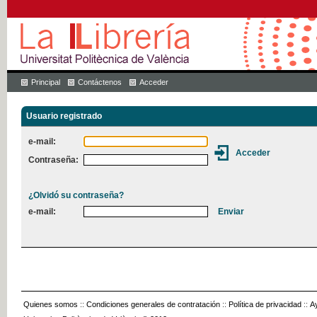
Principal
Contáctenos
Acceder
Usuario registrado
e-mail:
Contraseña:
¿Olvidó su contraseña?
e-mail:
Quienes somos
::
Condiciones generales de contratación
::
Política de privacidad
::
A