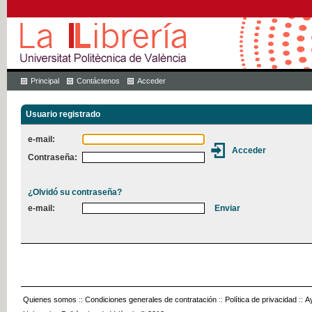
Principal
Contáctenos
Acceder
Usuario registrado
e-mail:
Contraseña:
¿Olvidó su contraseña?
e-mail:
Quienes somos
::
Condiciones generales de contratación
::
Política de privacidad
::
A