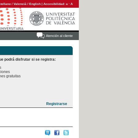
tellano
/
Valencià
/
English
|
Accesibilidad:
a
·
A
Atención al cliente
e podrá disfrutar si se registra:


iones

es gratuitas
