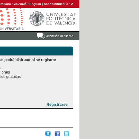
tellano
/
Valencià
/
English
|
Accesibilidad:
a
·
A
Atención al cliente
e podrá disfrutar si se registra:


iones

es gratuitas
