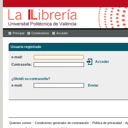
Principal
Contáctenos
Acceder
Usuario registrado
e-mail:
Contraseña:
¿Olvidó su contraseña?
e-mail:
Quienes somos
::
Condiciones generales de contratación
::
Política de privacidad
::
A