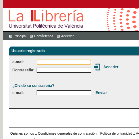
Principal
Contáctenos
Acceder
Usuario registrado
e-mail:
Contraseña:
¿Olvidó su contraseña?
e-mail:
Quienes somos
::
Condiciones generales de contratación
::
Política de privacidad
::
A