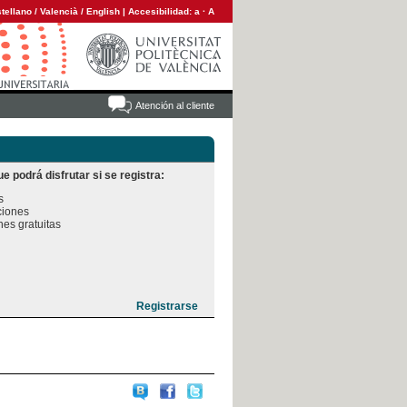
tellano
/
Valencià
/
English
|
Accesibilidad:
a
·
A
Atención al cliente
e podrá disfrutar si se registra:


iones

es gratuitas
