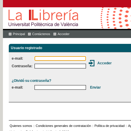
Principal
Contáctenos
Acceder
Usuario registrado
e-mail:
Contraseña:
¿Olvidó su contraseña?
e-mail:
Quienes somos
::
Condiciones generales de contratación
::
Política de privacidad
::
A