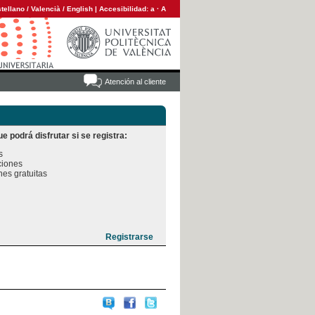
tellano
/
Valencià
/
English
|
Accesibilidad:
a
·
A
Atención al cliente
e podrá disfrutar si se registra:


iones

es gratuitas
