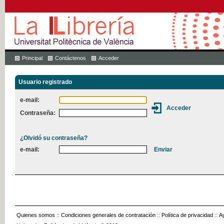
Principal
Contáctenos
Acceder
Usuario registrado
e-mail:
Contraseña:
¿Olvidó su contraseña?
e-mail:
Quienes somos
::
Condiciones generales de contratación
::
Política de privacidad
::
A