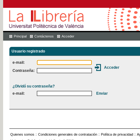
Principal
Contáctenos
Acceder
Usuario registrado
e-mail:
Contraseña:
¿Olvidó su contraseña?
e-mail:
Quienes somos
::
Condiciones generales de contratación
::
Política de privacidad
::
A