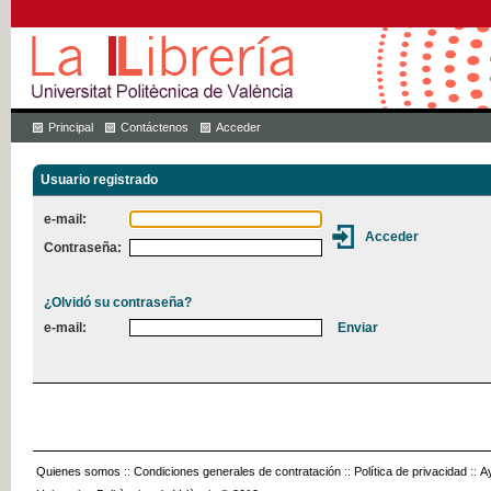
Principal
Contáctenos
Acceder
Usuario registrado
e-mail:
Contraseña:
¿Olvidó su contraseña?
e-mail:
Quienes somos
::
Condiciones generales de contratación
::
Política de privacidad
::
A