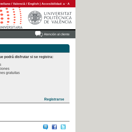
tellano
/
Valencià
/
English
|
Accesibilidad:
a
·
A
Atención al cliente
e podrá disfrutar si se registra:


iones

es gratuitas
